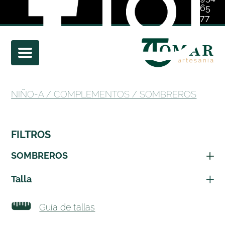
65
77
01
NIÑO-A
/
COMPLEMENTOS
/ SOMBREROS
FILTROS
SOMBREROS
Talla
Guía de tallas