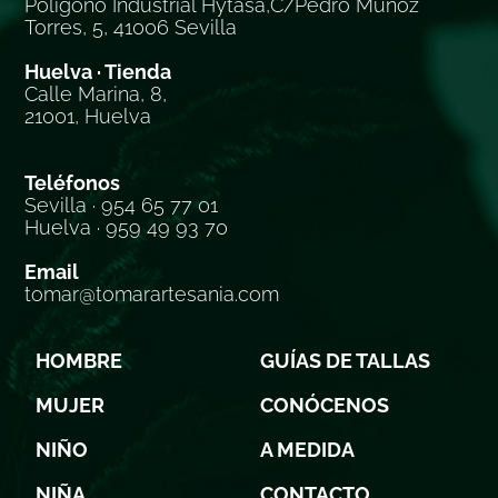
Polígono Industrial Hytasa,C/Pedro Muñoz
Torres, 5, 41006 Sevilla
Huelva · Tienda
Calle Marina, 8,
21001, Huelva
Teléfonos
Sevilla · 954 65 77 01
Huelva · 959 49 93 70
Email
tomar@tomarartesania.com
HOMBRE
GUÍAS DE TALLAS
MUJER
CONÓCENOS
NIÑO
A MEDIDA
NIÑA
CONTACTO