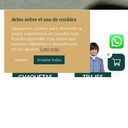
Aviso sobre el uso de cookies
Utilizamos cookies para ofrecerte la
mejor experiencia en nuestra web.
Puedes aprender más sobre qué
cookies utilizamos o desactivarlas
en los ajustes.
Leer más
0
Ajustes
Aceptar todas
CHAQUETAS
TRAJES
CAMPERAS
CAMPEROS