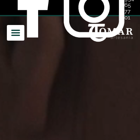
Reproductor
65
77
de
01
vídeo