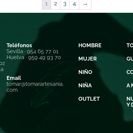
1
2
3
4
→
Teléfonos
HOMBRE
T
Sevilla · 954 65 77 01
Huelva · 959 49 93 70
MUJER
GU
oz
la
NIÑO
C
Email
tomar@tomarartesania.
NIÑA
A 
com
OUTLET
NU
Y 