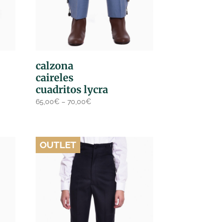
calzona
caireles
cuadritos lycra
65,00
€
–
70,00
€
OUTLET