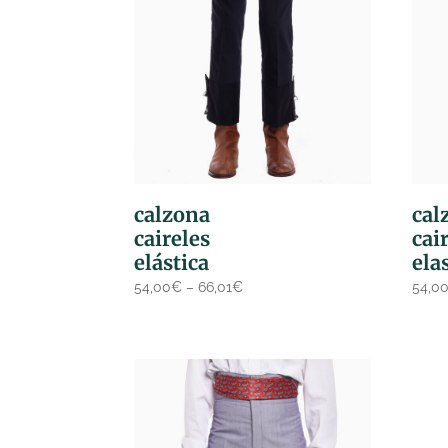
calzona
cal
caireles
cai
elástica
ela
54,00
€
–
66,01
€
54,0