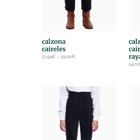
calzona
cal
caireles
cai
ray
23,99
€
–
29,00
€
54,0