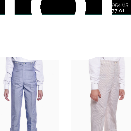
954 65
77 01