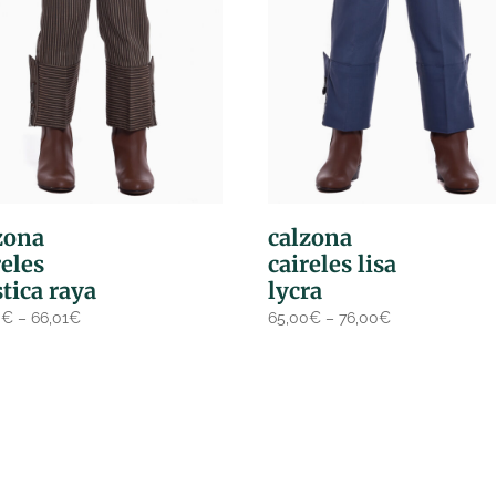
zona
calzona
reles
caireles lisa
stica raya
lycra
0
€
–
66,01
€
65,00
€
–
76,00
€