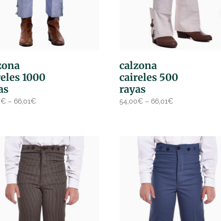
zona
calzona
reles 1000
caireles 500
as
rayas
0
€
–
66,01
€
54,00
€
–
66,01
€