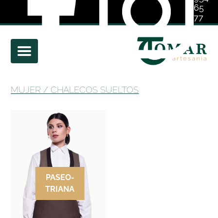
65
77
01
MUJER
/ CHALECOS SUELTOS
PASEO-
TRIANA