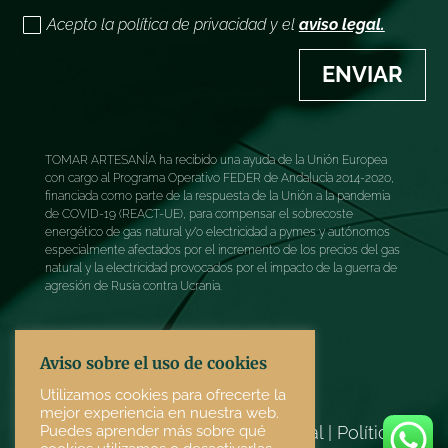
Acepto la política de privacidad y el
aviso legal.
ENVIAR
TOMAR ARTESANÍA ha recibido una ayuda de la Unión Europea
con cargo al Programa Operativo FEDER de Andalucía 2014-2020,
financiada como parte de la respuesta de la Unión a la pandemia
de COVID-19 (REACT-UE), para compensar el sobrecoste
energético de gas natural y/o electricidad a pymes y autónomos
especialmente afectados por el incremento de los precios del gas
natural y la electricidad provocados por el impacto de la guerra de
agresión de Rusia contra Ucrania.
Aviso sobre el uso de cookies
Utilizamos cookies para ofrecerte la
mejor experiencia en nuestra web.
Términos y condiciones
|
Aviso legal
|
Política de
Puedes aprender más sobre qué