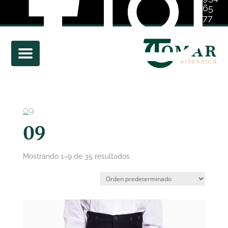
65
77
01
09
09
Mostrando 1–9 de 35 resultados