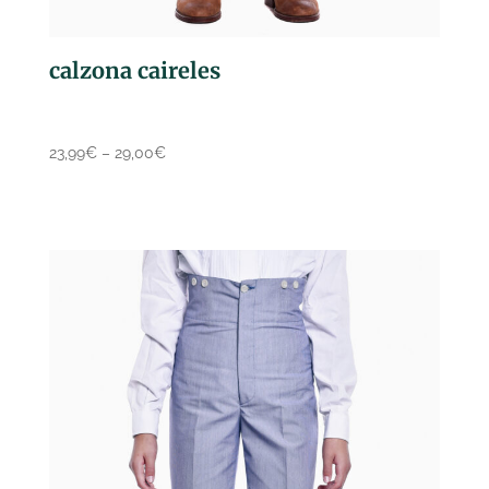
calzona caireles
23,99
€
–
29,00
€