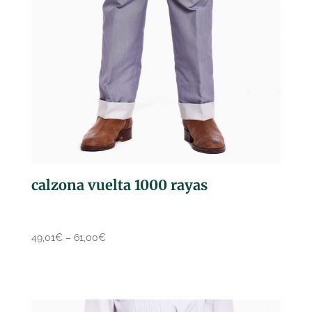
calzona vuelta 1000 rayas
49,01
€
–
61,00
€