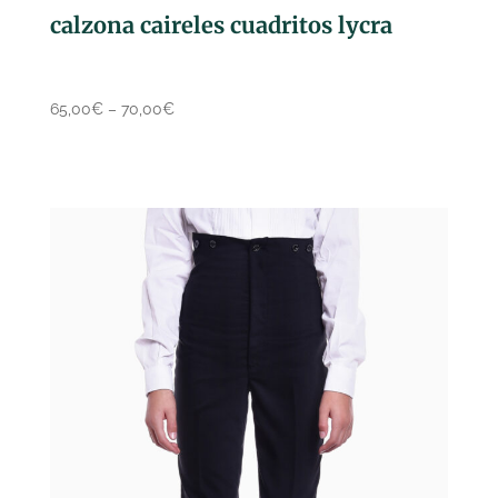
calzona caireles cuadritos lycra
65,00
€
–
70,00
€