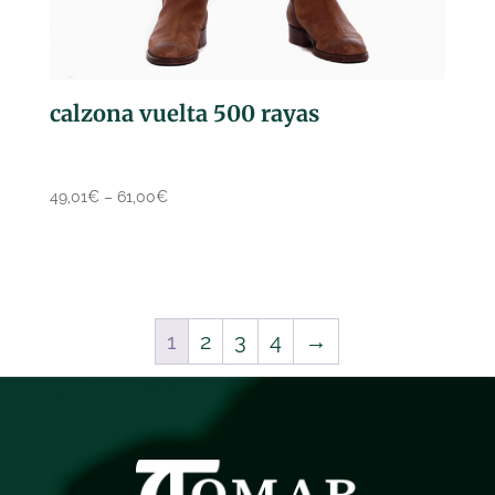
calzona vuelta 500 rayas
49,01
€
–
61,00
€
1
2
3
4
→