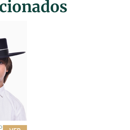
acionados
o