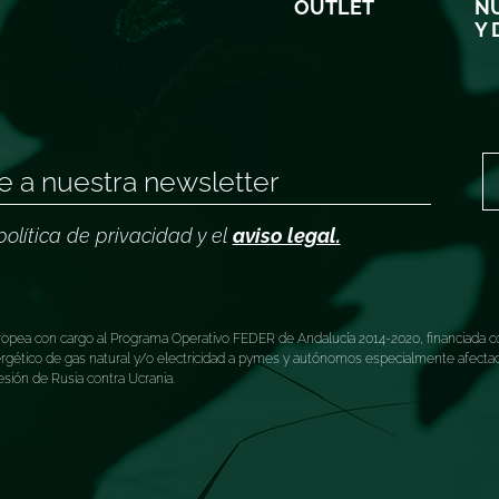
OUTLET
NU
Y 
política de privacidad y el
aviso legal.
ea con cargo al Programa Operativo FEDER de Andalucía 2014-2020, financiada co
tico de gas natural y/o electricidad a pymes y autónomos especialmente afectados
esión de Rusia contra Ucrania.