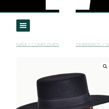
NIÑA
/
COMPLEMENTOS
/
SOMBREROS
/ S