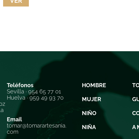
VER
Teléfonos
HOMBRE
T
Sevilla · 954 65 77 01
Huelva · 959 49 93 70
MUJER
GU
oz
la
NIÑO
C
Email
tomar@tomarartesania.
NIÑA
A 
com