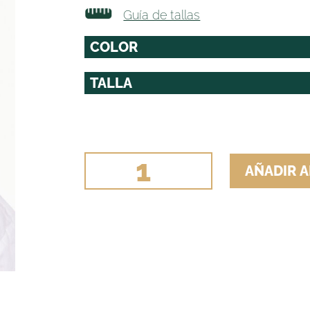
Guía de tallas
SOMBRERO
AÑADIR A
CAÑERO
FIELTRO
cantidad