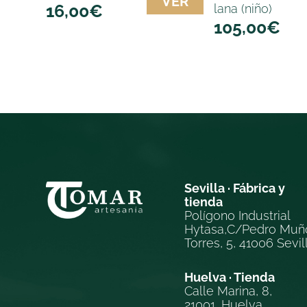
VER
16,00
€
lana (niño)
105,00
€
Sevilla · Fábrica y
tienda
Polígono Industrial
Hytasa,C/Pedro Muñ
Torres, 5, 41006 Sevil
Huelva · Tienda
Calle Marina, 8,
21001, Huelva