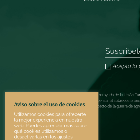
Acepto la 
TOMAR ARTESANÍA ha recibido una ayuda de la Unión Europ
COVID-19 (REACT-UE), para compensar el sobrecoste energé
Aviso sobre el uso de cookies
electricidad provocados por el impacto de la guerra de agr
Utilizamos cookies para ofrecerte
la mejor experiencia en nuestra
web. Puedes aprender más sobre
qué cookies utilizamos o
desactivarlas en los ajustes.