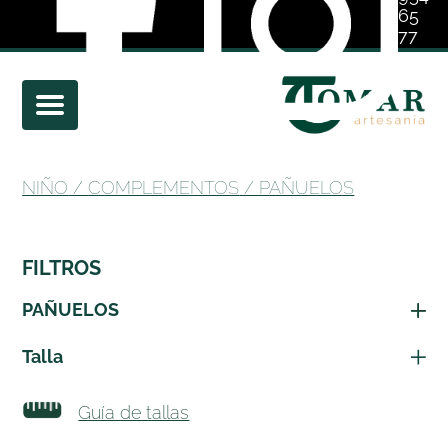
65
77
01
NIÑO
/
COMPLEMENTOS
/ PAÑUELOS
FILTROS
PAÑUELOS
Talla
Guía de tallas