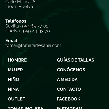
Calle Marina, 8,
21001, Huelva
Teléfonos
Sevilla · 954 65 77 01
Huelva · 959 49 93 70
Email
tomar@tomarartesania.com
HOMBRE
GUÍAS DE TALLAS
MUJER
CONÓCENOS
NIÑO
A MEDIDA
NIÑA
CONTACTO
OUTLET
FACEBOOK
TOMAR INGLESA
INSTAGRAM