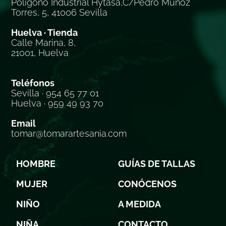
Polígono Industrial Hytasa,C/Pedro Muñoz
Torres, 5, 41006 Sevilla
Huelva · Tienda
Calle Marina, 8,
21001, Huelva
Teléfonos
Sevilla · 954 65 77 01
Huelva · 959 49 93 70
Email
tomar@tomarartesania.com
HOMBRE
GUÍAS DE TALLAS
MUJER
CONÓCENOS
NIÑO
A MEDIDA
NIÑA
CONTACTO