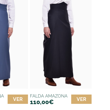
NA
FALDA AMAZONA
VER
VER
110,00
€