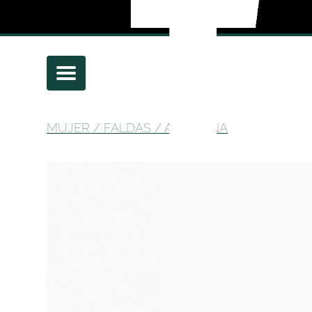
MUJER
/
FALDAS
/ AMAZONA