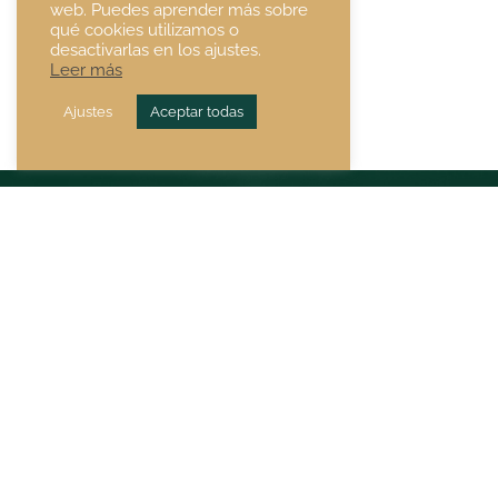
web. Puedes aprender más sobre
qué cookies utilizamos o
desactivarlas en los ajustes.
Leer más
Ajustes
Aceptar todas
Sevilla · Fábrica y
tienda
Polígono Industrial
Hytasa,C/Pedro Muñ
Torres, 5, 41006 Sevil
Huelva · Tienda
Calle Marina, 8,
21001, Huelva