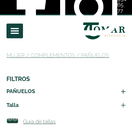
65
77
01
MUJER
/
COMPLEMENTOS
/ PAÑUELOS
FILTROS
PAÑUELOS
Talla
Guía de tallas