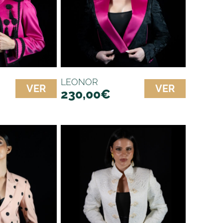
LEONOR
VER
VER
230,00
€