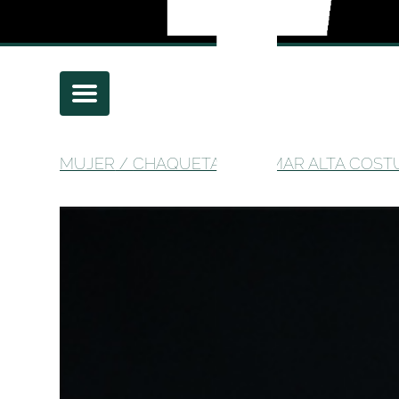
MUJER
/
CHAQUETAS
/ TOMAR ALTA COST