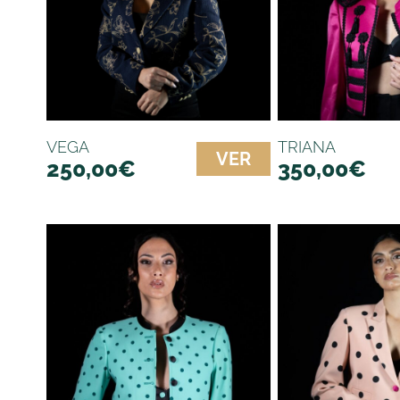
VEGA
TRIANA
VER
250,00
€
350,00
€