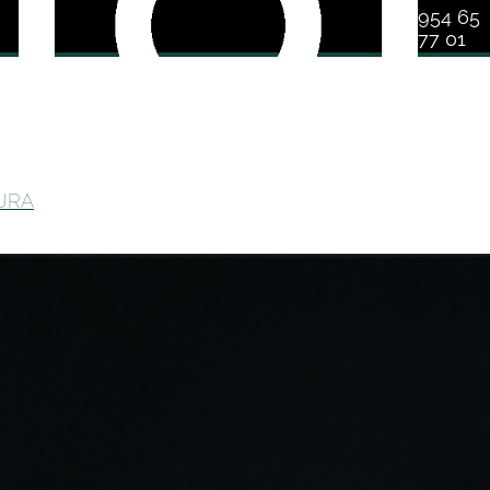
954 65
77 01
URA