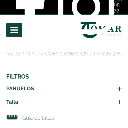
65
77
01
MUJER-NIÑO
/
COMPLEMENTOS
/ PAÑUELOS
FILTROS
PAÑUELOS
Talla
Guía de tallas