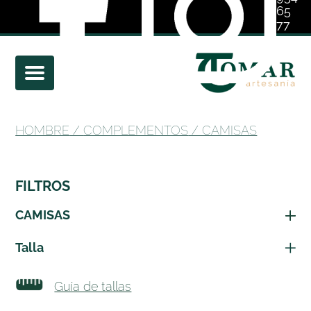
65
77
01
HOMBRE
/
COMPLEMENTOS
/ CAMISAS
FILTROS
CAMISAS
Talla
Guía de tallas