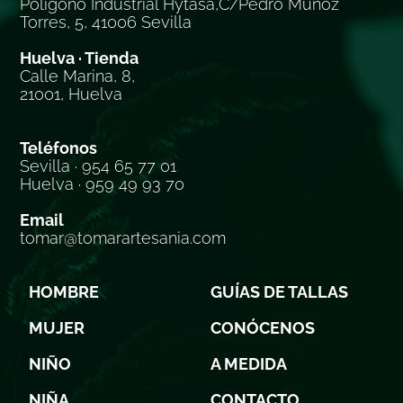
Polígono Industrial Hytasa,C/Pedro Muñoz
Torres, 5, 41006 Sevilla
Huelva · Tienda
Calle Marina, 8,
21001, Huelva
Teléfonos
Sevilla · 954 65 77 01
Huelva · 959 49 93 70
Email
tomar@tomarartesania.com
HOMBRE
GUÍAS DE TALLAS
MUJER
CONÓCENOS
NIÑO
A MEDIDA
NIÑA
CONTACTO