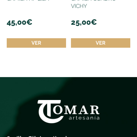
VICHY
45,00
€
25,00
€
VER
VER