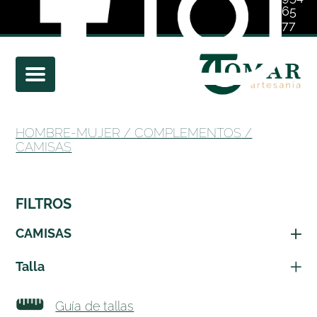
65
77
01
HOMBRE-MUJER
/
COMPLEMENTOS
/
CAMISAS
FILTROS
CAMISAS
Talla
Guía de tallas