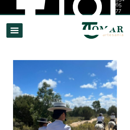
65
77
01