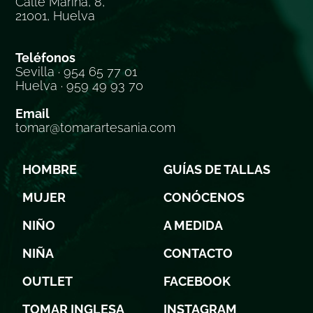
Calle Marina, 8,
21001, Huelva
Teléfonos
Sevilla · 954 65 77 01
Huelva · 959 49 93 70
Email
tomar@tomarartesania.com
HOMBRE
GUÍAS DE TALLAS
MUJER
CONÓCENOS
NIÑO
A MEDIDA
NIÑA
CONTACTO
OUTLET
FACEBOOK
TOMAR INGLESA
INSTAGRAM