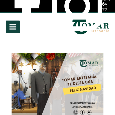
65
77
01