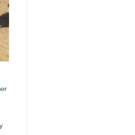
ner
y