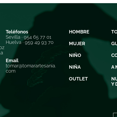
Teléfonos
HOMBRE
T
Sevilla · 954 65 77 01
Huelva · 959 49 93 70
MUJER
GU
oz
la
NIÑO
C
Email
tomar@tomarartesania.
NIÑA
A 
com
OUTLET
NU
Y 