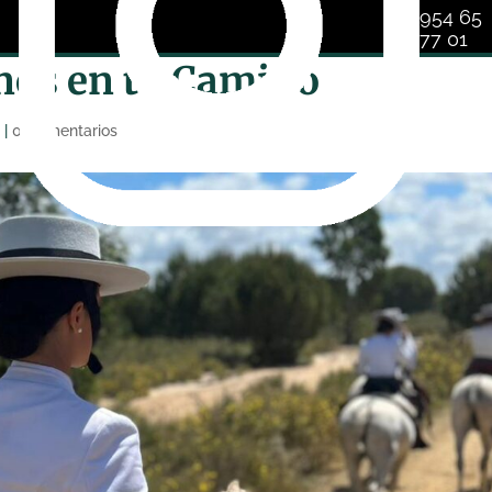
954 65
77 01
rnos en tu Camino
a
|
0 Comentarios