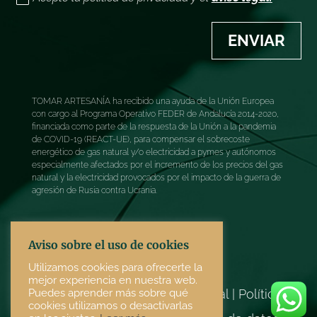
ENVIAR
TOMAR ARTESANÍA ha recibido una ayuda de la Unión Europea
con cargo al Programa Operativo FEDER de Andalucía 2014-2020,
financiada como parte de la respuesta de la Unión a la pandemia
de COVID-19 (REACT-UE), para compensar el sobrecoste
energético de gas natural y/o electricidad a pymes y autónomos
especialmente afectados por el incremento de los precios del gas
natural y la electricidad provocados por el impacto de la guerra de
agresión de Rusia contra Ucrania.
Aviso sobre el uso de cookies
Utilizamos cookies para ofrecerte la
mejor experiencia en nuestra web.
Términos y condiciones
|
Aviso legal
|
Política de
Puedes aprender más sobre qué
cookies utilizamos o desactivarlas