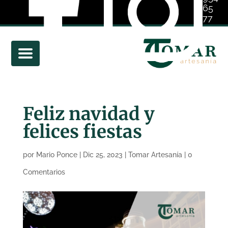
65
77
01
Feliz navidad y
felices fiestas
por
Mario Ponce
|
Dic 25, 2023
|
Tomar Artesanía
|
0
Comentarios