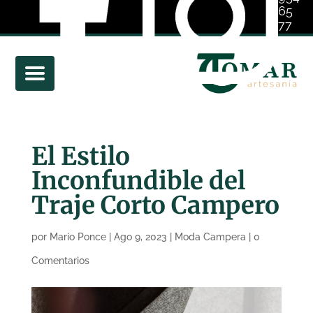
65
77
01
El Estilo
Inconfundible del
Traje Corto Campero
por
Mario Ponce
|
Ago 9, 2023
|
Moda Campera
|
0
Comentarios