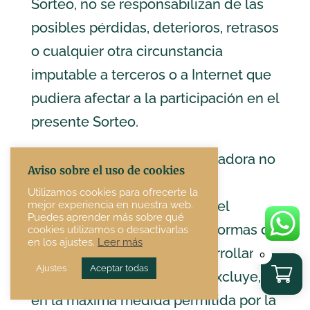
Sorteo, no se responsabilizan de las
posibles pérdidas, deterioros, retrasos
o cualquier otra circunstancia
imputable a terceros o a Internet que
pudiera afectar a la participación en el
presente Sorteo.
Asimismo, la entidad organizadora no
Aviso sobre el uso de cookies
garantiza la disponibilidad,
Utilizamos cookies para ofrecerte la
continuidad ni infalibilidad del
mejor experiencia en nuestra web.
Puedes aprender más sobre qué
funcionamiento de las plataformas de
cookies utilizamos o desactivarlas
en los ajustes.
Leer más
Internet utilizadas para desarrollar el
0
Ajustes
Aceptar todas
Sorteo y, en consecuencia, excluye,
en la máxima medida permitida por la