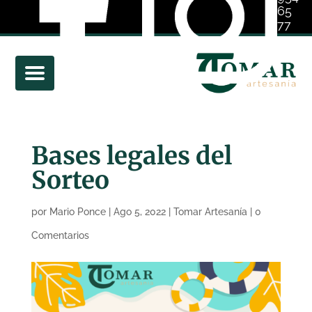
65
77
01
Bases legales del
Sorteo
por
Mario Ponce
|
Ago 5, 2022
|
Tomar Artesanía
|
0
Comentarios