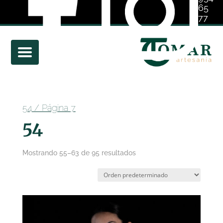
65
77
01
54
/ Página 7
54
Mostrando 55–63 de 95 resultados