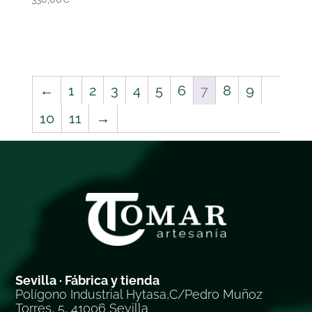
←
1
2
3
4
5
6
7
8
9
10
11
→
Sevilla · Fábrica y tienda
Polígono Industrial Hytasa,C/Pedro Muñoz
Torres, 5, 41006 Sevilla