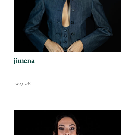
jimena
200,00
€