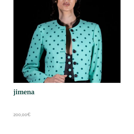
jimena
200,00
€