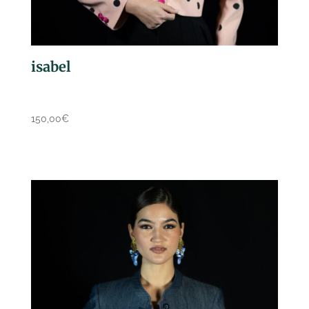
isabel
150,00
€