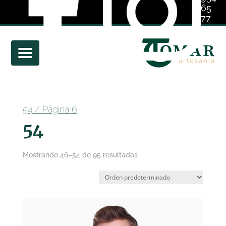
65
77
01
54
/ Página 6
54
Mostrando 46–54 de 95 resultados