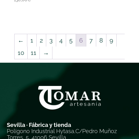
←
1
2
3
4
5
6
7
8
9
10
11
→
Sevilla · Fábrica y tienda
Polígono Industrial Hytasa,C/Pedro Muñoz
Torres, 5, 41006 Sevilla