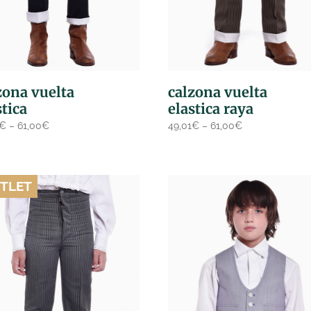
zona vuelta
calzona vuelta
stica
elastica raya
€
–
61,00
€
49,01
€
–
61,00
€
TLET