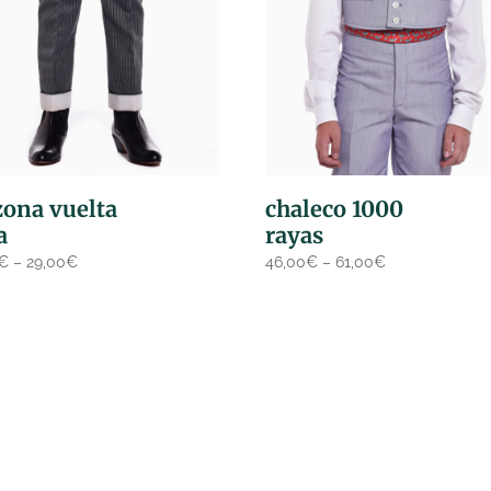
zona vuelta
chaleco 1000
a
rayas
€
–
29,00
€
46,00
€
–
61,00
€