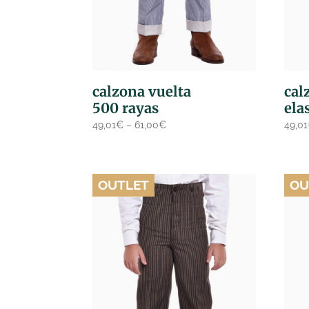
calzona vuelta
cal
500 rayas
ela
49,01
€
–
61,00
€
49,01
OUTLET
OU