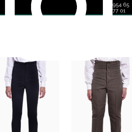
954 65
77 01