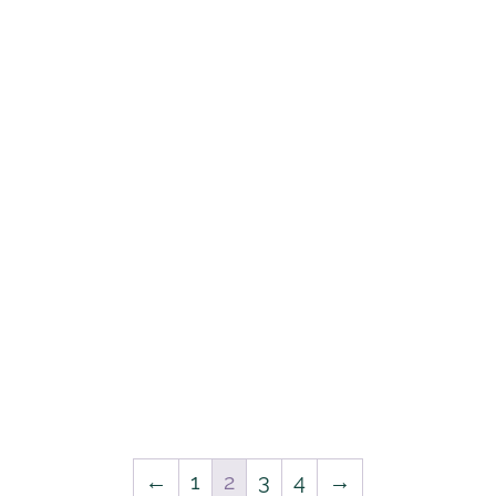
←
1
2
3
4
→