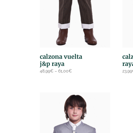
calzona vuelta
cal
j&p raya
ray
48,99
€
–
61,00
€
23,99