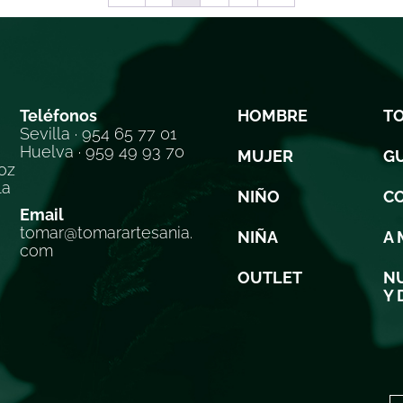
Teléfonos
HOMBRE
T
Sevilla · 954 65 77 01
Huelva · 959 49 93 70
MUJER
GU
oz
la
NIÑO
C
Email
tomar@tomarartesania.
NIÑA
A 
com
OUTLET
NU
Y 