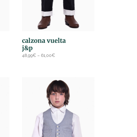
calzona vuelta
j&p
48,99
€
–
61,00
€