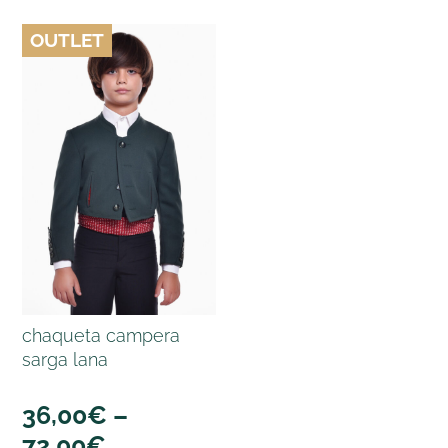
OUTLET
chaqueta campera
sarga lana
36,00
€
–
72,00
€