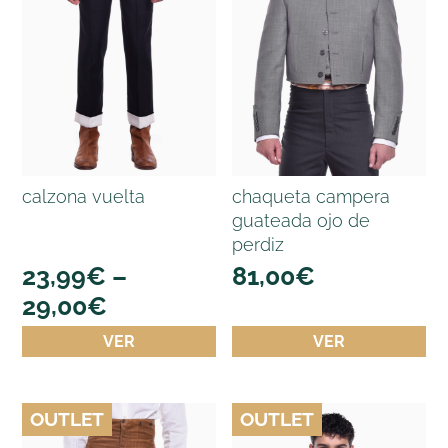
calzona vuelta
chaqueta campera
guateada ojo de
perdiz
23,99
€
–
81,00
€
29,00
€
VER
VER
OUTLET
OUTLET