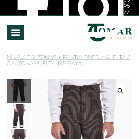
65
77
01
NIÑA
/
CALZONAS Y PANTALONES
/
VUELTA
/
CALZONA VUELTA J&P RAYA