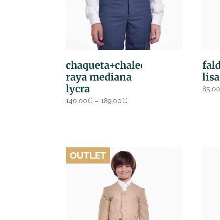
chaqueta+chaleco
fal
raya mediana
lisa
lycra
85,0
140,00
€
–
189,00
€
OUTLET