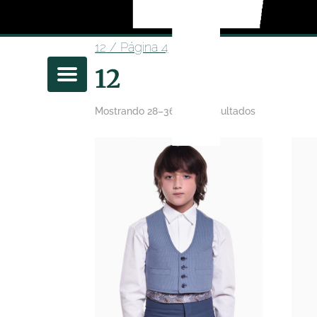
12
/ Página 4
12
Mostrando 28–36 de 38 resultados