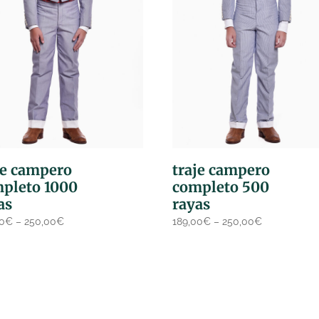
je campero
traje campero
pleto 1000
completo 500
as
rayas
00
€
–
250,00
€
189,00
€
–
250,00
€