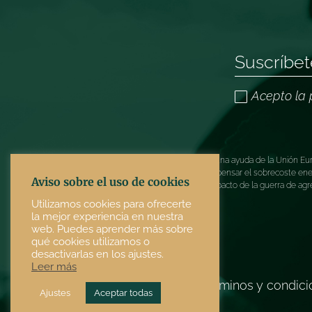
Acepto la 
TOMAR ARTESANÍA ha recibido una ayuda de la Unión Europ
COVID-19 (REACT-UE), para compensar el sobrecoste energé
Aviso sobre el uso de cookies
electricidad provocados por el impacto de la guerra de agr
Utilizamos cookies para ofrecerte
la mejor experiencia en nuestra
web. Puedes aprender más sobre
qué cookies utilizamos o
desactivarlas en los ajustes.
Leer más
Términos y condic
Ajustes
Aceptar todas