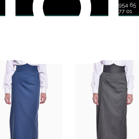
954 65
77 01