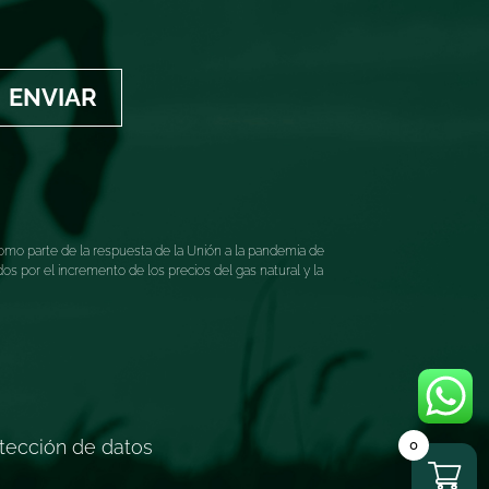
ENVIAR
mo parte de la respuesta de la Unión a la pandemia de
 por el incremento de los precios del gas natural y la
otección de datos
0