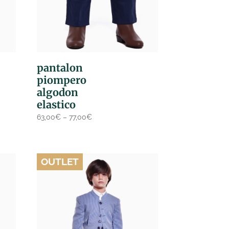
pantalon
piompero
algodon
elastico
63,00
€
–
77,00
€
OUTLET