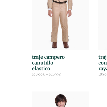
traje campero
tra
canutillo
com
elastico
ray
108,00
€
–
161,99
€
189,