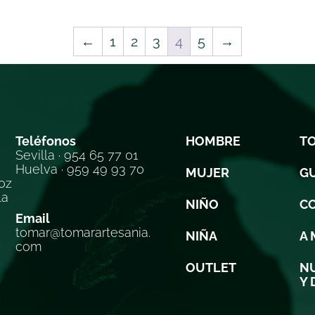
←
1
2
3
4
5
→
Teléfonos
HOMBRE
T
Sevilla · 954 65 77 01
Huelva · 959 49 93 70
MUJER
GU
oz
la
NIÑO
C
Email
tomar@tomarartesania.
NIÑA
A 
com
OUTLET
NU
Y 