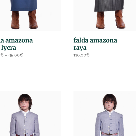
da amazona
falda amazona
 lycra
raya
0
€
–
95,00
€
110,00
€