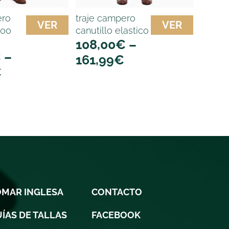
ero
traje campero
VER
VER
500
canutillo elastico
108,00
€
–
€
–
161,99
€
€
OMAR INGLESA
CONTACTO
ÍAS DE TALLAS
FACEBOOK