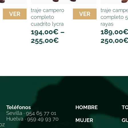
traje campero
traje camp
VER
VER
completo
completo 
cuadrito lycra
rayas
194,00
€
–
189,00
255,00
€
250,00
Teléfonos
HOMBRE
T
Sevilla · 954 65 77 01
Huelva · 959 49 93 70
MUJER
GU
oz