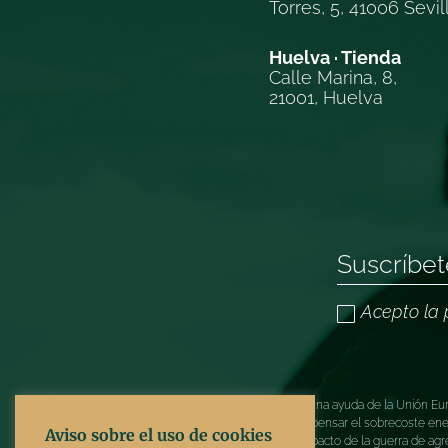
Torres, 5, 41006 Sevil
Huelva · Tienda
Calle Marina, 8,
21001, Huelva
Acepto la 
TOMAR ARTESANÍA ha recibido una ayuda de la Unión Europ
COVID-19 (REACT-UE), para compensar el sobrecoste energé
Aviso sobre el uso de cookies
electricidad provocados por el impacto de la guerra de agr