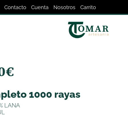
Contacto
Cuenta
Nosotros
Carrito
0
€
pleto 1000 rayas
5% LANA
UL