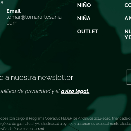
la
NIÑO
C
Email
tomar@tomarartesania.
NIÑA
A 
com
OUTLET
NU
Y 
política de privacidad y el
aviso legal.
ea con cargo al Programa Operativo FEDER de Andalucía 2014-2020, financiada co
tico de gas natural y/o electricidad a pymes y autónomos especialmente afectados
esión de Rusia contra Ucrania.