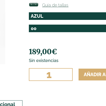
Guía de tallas
189,00
€
Sin existencias
TRAJE
AÑADIR A
CAMPERO
COMPLETO
1000
RAYAS
cional