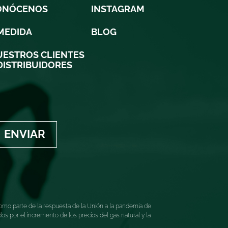
ONÓCENOS
INSTAGRAM
MEDIDA
BLOG
ESTROS CLIENTES
DISTRIBUIDORES
ENVIAR
mo parte de la respuesta de la Unión a la pandemia de
 por el incremento de los precios del gas natural y la