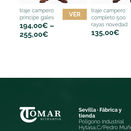
traje campero
traje campero
VER
principe gales
completo 500
194,00
€
–
rayas novedad
135,00
€
255,00
€
Sevilla · Fábrica y
tienda
Polígono Industrial
Hytasa,C/Pedro Muñ