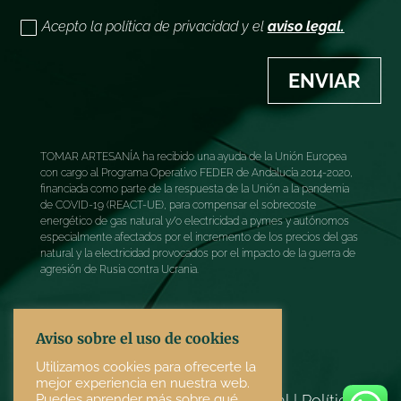
Acepto la política de privacidad y el
aviso legal.
ENVIAR
TOMAR ARTESANÍA ha recibido una ayuda de la Unión Europea
con cargo al Programa Operativo FEDER de Andalucía 2014-2020,
financiada como parte de la respuesta de la Unión a la pandemia
de COVID-19 (REACT-UE), para compensar el sobrecoste
energético de gas natural y/o electricidad a pymes y autónomos
especialmente afectados por el incremento de los precios del gas
natural y la electricidad provocados por el impacto de la guerra de
agresión de Rusia contra Ucrania.
Aviso sobre el uso de cookies
Utilizamos cookies para ofrecerte la
mejor experiencia en nuestra web.
Puedes aprender más sobre qué
Términos y condiciones
|
Aviso legal
|
Política de