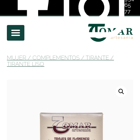
65
77
01
MUJER
/
COMPLEMENTOS
/
TIRANTE
/
TIRANTE LISO