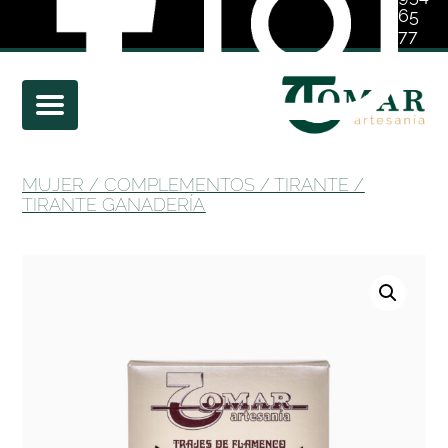
65
77
01
MUJER
/
COMPLEMENTOS
/
TIRANTE
/
TIRANTE GANADERÍA