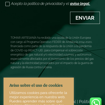
Acepto la política de privacidad y el
aviso legal.
ENVIAR
TOMAR ARTESANÍA ha recibido una ayuda de la Unión Europea
con cargo al Programa Operativo FEDER de Andalucía 2014-2020,
financiada como parte de la respuesta de la Unión a la pandemia
de COVID-19 (REACT-UE), para compensar el sobrecoste
energético de gas natural y/o electricidad a pymes y autónomos
especialmente afectados por el incremento de los precios del gas
natural y la electricidad provocados por el impacto de la guerra de
agresión de Rusia contra Ucrania.
Aviso sobre el uso de cookies
Utilizamos cookies para ofrecerte la
mejor experiencia en nuestra web.
Puedes aprender más sobre qué
Términos y condiciones
|
Aviso legal
|
Política de