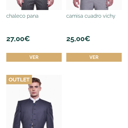
chaleco pana
camisa cuadro vichy
27,00
€
25,00
€
VER
VER
OUTLET