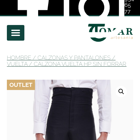
65
77
01
HOMBRE
/
CALZONAS Y PANTALONES
/
VUELTA
/ CALZONA VUELTA HP SIN FORRAR
OUTLET