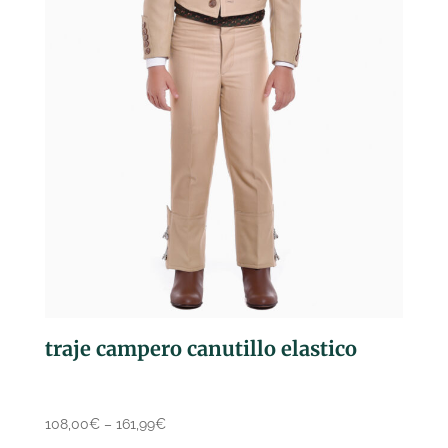
traje campero canutillo elastico
108,00
€
–
161,99
€