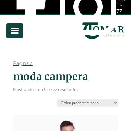
65
77
01
Página 2
moda campera
Mostrando 10–18 de 22 resultados