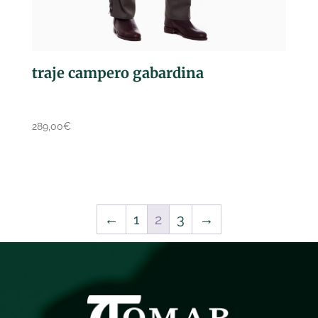
traje campero gabardina
289,00
€
←
1
2
3
→