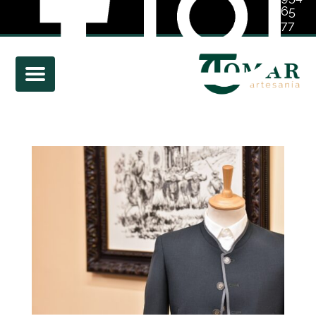
65
77
01