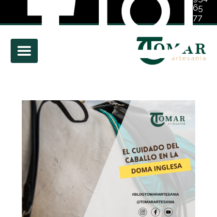
65
77
01