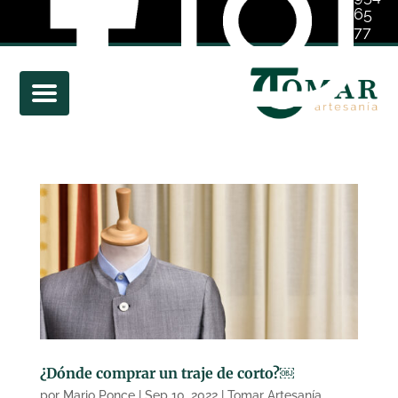
65
77
01
¿Dónde comprar un traje de corto?￼
por
Mario Ponce
|
Sep 10, 2022
|
Tomar Artesanía