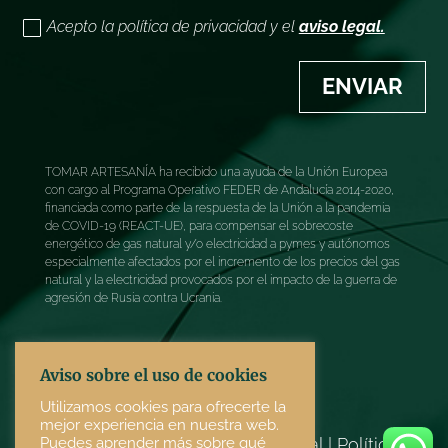
Acepto la política de privacidad y el
aviso legal.
ENVIAR
TOMAR ARTESANÍA ha recibido una ayuda de la Unión Europea
con cargo al Programa Operativo FEDER de Andalucía 2014-2020,
financiada como parte de la respuesta de la Unión a la pandemia
de COVID-19 (REACT-UE), para compensar el sobrecoste
energético de gas natural y/o electricidad a pymes y autónomos
especialmente afectados por el incremento de los precios del gas
natural y la electricidad provocados por el impacto de la guerra de
agresión de Rusia contra Ucrania.
Aviso sobre el uso de cookies
Utilizamos cookies para ofrecerte la
mejor experiencia en nuestra web.
Puedes aprender más sobre qué
Términos y condiciones
|
Aviso legal
|
Política de