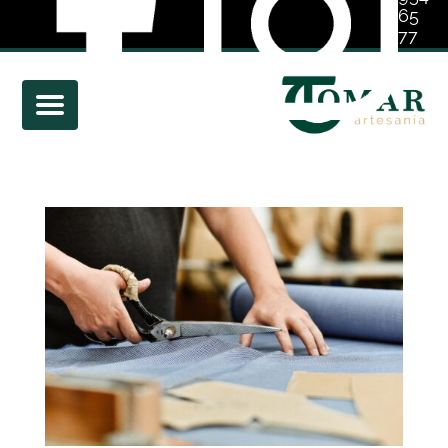
65
77
01