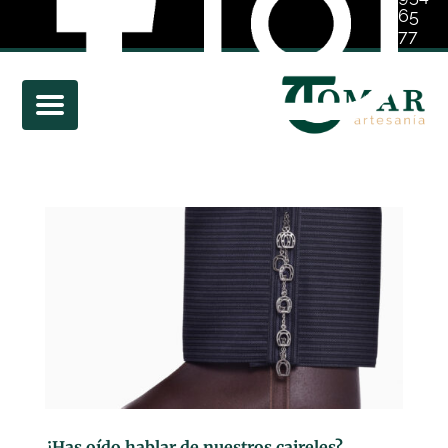
65
77
01
¿Has oído hablar de nuestros caireles?