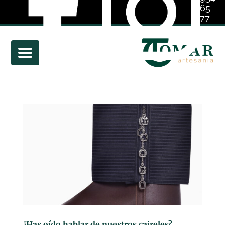
65
77
01
¿Has oído hablar de nuestros caireles?