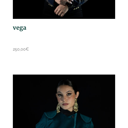
vega
250,00
€