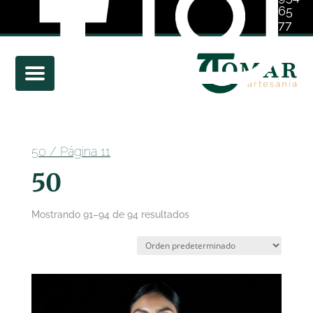
65
77
01
50
/ Página 11
50
Mostrando 91–94 de 94 resultados