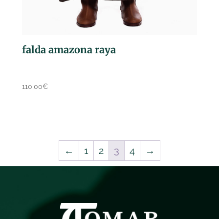
falda amazona raya
110,00
€
←
1
2
3
4
→