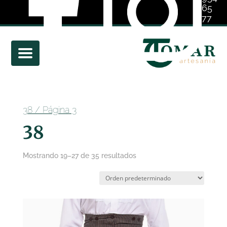
65
77
01
38
/ Página 3
38
Mostrando 19–27 de 35 resultados