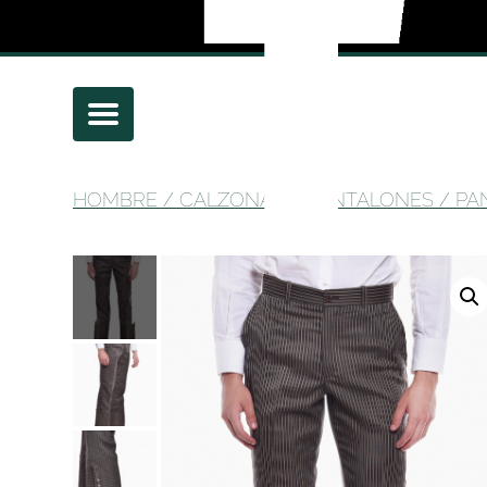
HOMBRE
/
CALZONAS Y PANTALONES
/
PA