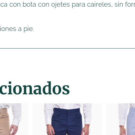
ca con bota con ojetes para caireles, sin forr
iones a pie.
acionados