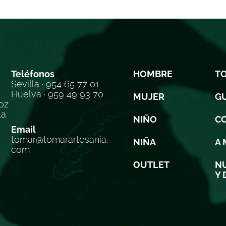
Teléfonos
HOMBRE
T
Sevilla · 954 65 77 01
Huelva · 959 49 93 70
MUJER
GU
oz
la
NIÑO
C
Email
tomar@tomarartesania.
NIÑA
A 
com
OUTLET
NU
Y 