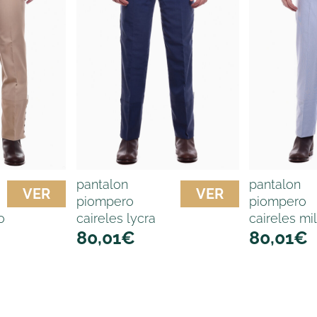
pantalon
pantalon
VER
VER
piompero
piompero
o
caireles lycra
caireles mi
80,01
€
80,01
€