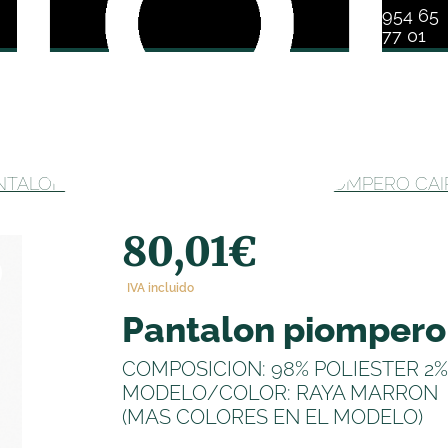
954 65
77 01
NTALONES PIOMPEROS
/ PANTALON PIOMPERO CAI
80,01
€
IVA incluido
pantalon piompero
COMPOSICION: 98% POLIESTER 2
MODELO/COLOR: RAYA MARRON
(MAS COLORES EN EL MODELO)