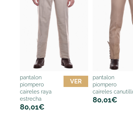
pantalon
pantalon
VER
piompero
piompero
caireles raya
caireles canutill
80,01
€
estrecha
80,01
€