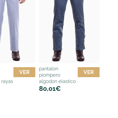
pantalon
VER
VER
piompero
l rayas
algodon elastico
80,01
€