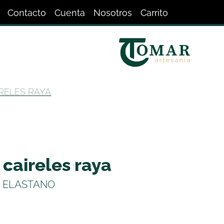
Contacto
Cuenta
Nosotros
Carrito
RELES RAYA
 caireles raya
% ELASTANO