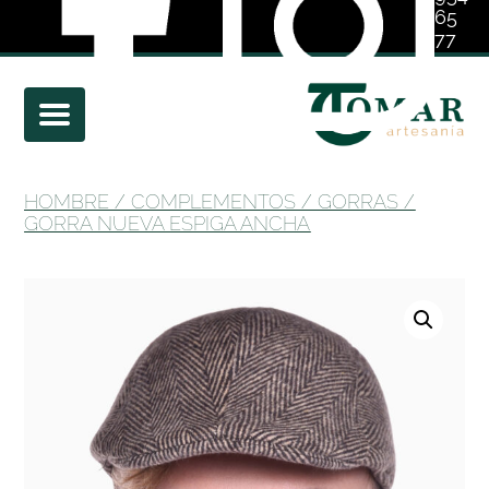
65
77
01
HOMBRE
/
COMPLEMENTOS
/
GORRAS
/
GORRA NUEVA ESPIGA ANCHA