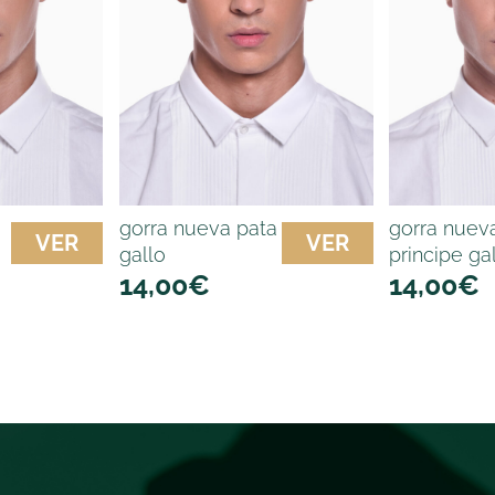
gorra nueva pata
gorra nuev
VER
VER
gallo
principe ga
14,00
€
14,00
€