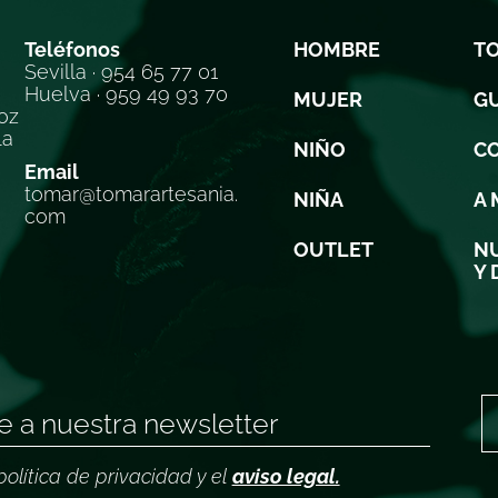
Teléfonos
HOMBRE
T
Sevilla · 954 65 77 01
Huelva · 959 49 93 70
MUJER
GU
oz
la
NIÑO
C
Email
tomar@tomarartesania.
NIÑA
A 
com
OUTLET
NU
Y 
política de privacidad y el
aviso legal.