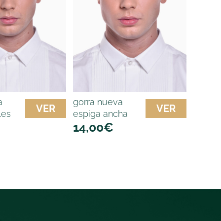
a
gorra nueva
VER
VER
les
espiga ancha
14,00
€