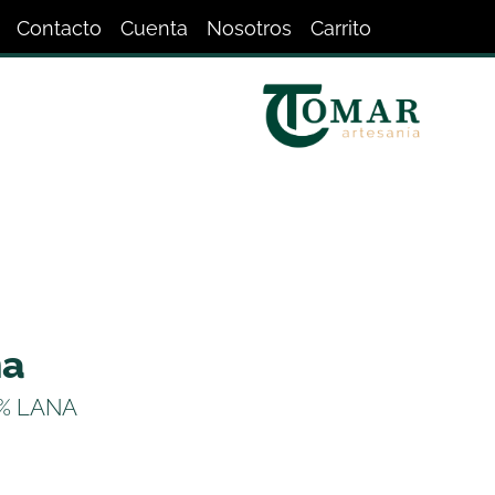
Contacto
Cuenta
Nosotros
Carrito
na
5% LANA