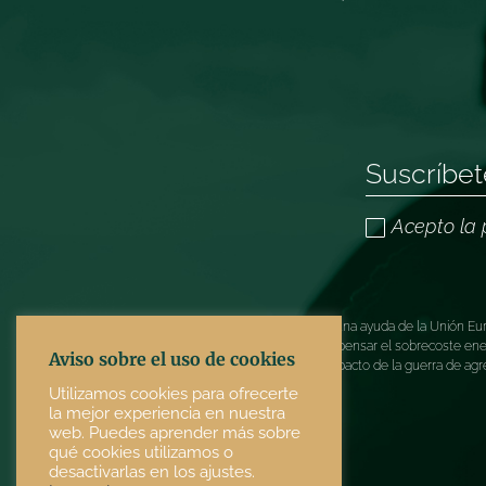
Acepto la 
TOMAR ARTESANÍA ha recibido una ayuda de la Unión Europ
COVID-19 (REACT-UE), para compensar el sobrecoste energé
Aviso sobre el uso de cookies
electricidad provocados por el impacto de la guerra de agr
Utilizamos cookies para ofrecerte
la mejor experiencia en nuestra
web. Puedes aprender más sobre
qué cookies utilizamos o
desactivarlas en los ajustes.