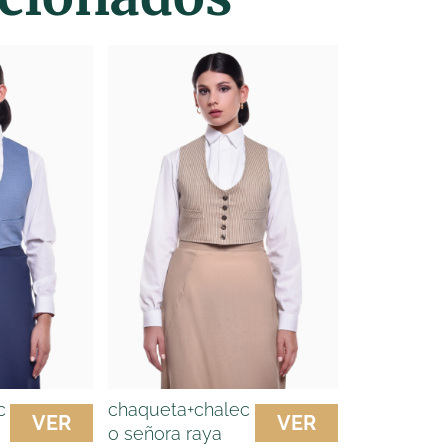
c
chaqueta+chalec
VER
VER
o señora raya