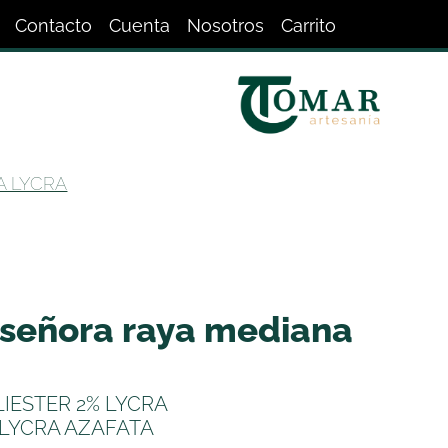
Contacto
Cuenta
Nosotros
Carrito
A LYCRA
IESTER 2% LYCRA
LYCRA AZAFATA