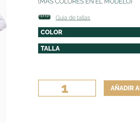
(MAS COLORES EN EL MODELO)
Guía de tallas
CHAQUETA+CHALECO
AÑADIR A
SEÑORA
RAYA
MEDIANA
LYCRA
cantidad