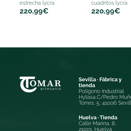
estrecha lycra
cuadritos lycra
220,99
€
220,99
€
Sevilla · Fábrica y
tienda
Polígono Industrial
Hytasa,C/Pedro Muñ
Torres, 5, 41006 Sevil
Huelva · Tienda
Calle Marina, 8,
21001, Huelva