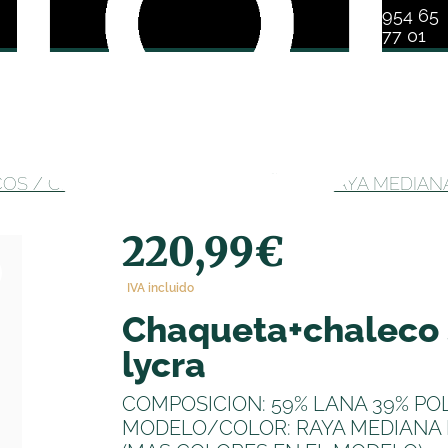
954 65
77 01
COS
/ CHAQUETA+CHALECO SEÑORA RAYA MEDIAN
220,99
€
IVA incluido
chaqueta+chaleco señora raya mediana
lycra
COMPOSICION: 59% LANA 39% POL
MODELO/COLOR: RAYA MEDIANA 