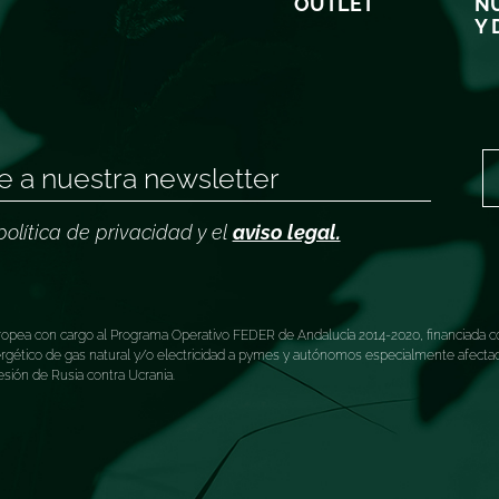
OUTLET
NU
Y 
política de privacidad y el
aviso legal.
ea con cargo al Programa Operativo FEDER de Andalucía 2014-2020, financiada co
tico de gas natural y/o electricidad a pymes y autónomos especialmente afectados
esión de Rusia contra Ucrania.