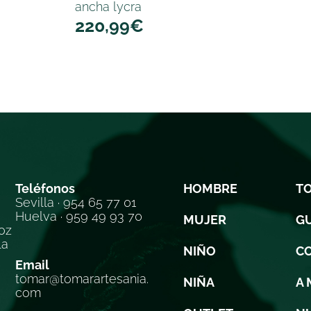
ancha lycra
220,99
€
Teléfonos
HOMBRE
T
Sevilla · 954 65 77 01
Huelva · 959 49 93 70
MUJER
GU
oz
la
NIÑO
C
Email
tomar@tomarartesania.
NIÑA
A 
com