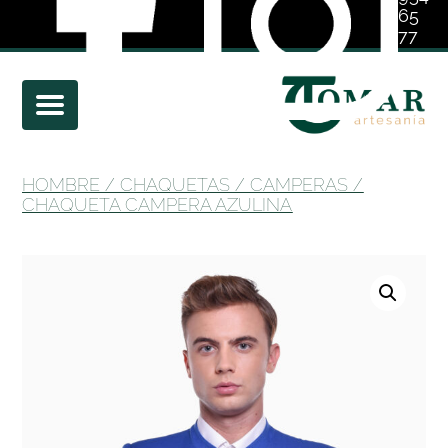
65
77
01
HOMBRE
/
CHAQUETAS
/
CAMPERAS
/
CHAQUETA CAMPERA AZULINA