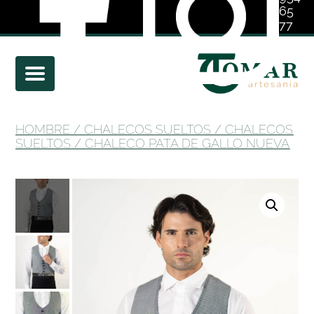
65
77
01
HOMBRE
/
CHALECOS SUELTOS
/
CHALECOS
SUELTOS
/ CHALECO PATA DE GALLO NUEVA