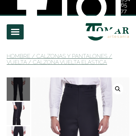
65
77
01
HOMBRE
/
CALZONAS Y PANTALONES
/
VUELTA
/ CALZONA VUELTA ELASTICA