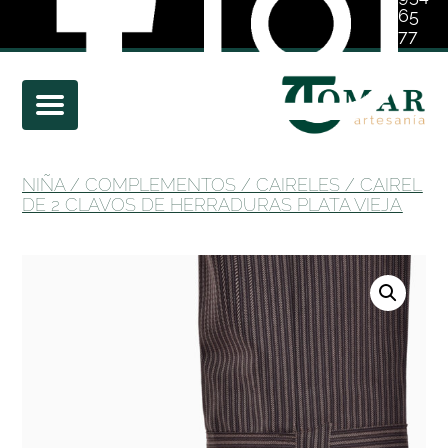
65
77
01
NIÑA
/
COMPLEMENTOS
/
CAIRELES
/ CAIREL
DE 2 CLAVOS DE HERRADURAS PLATA VIEJA