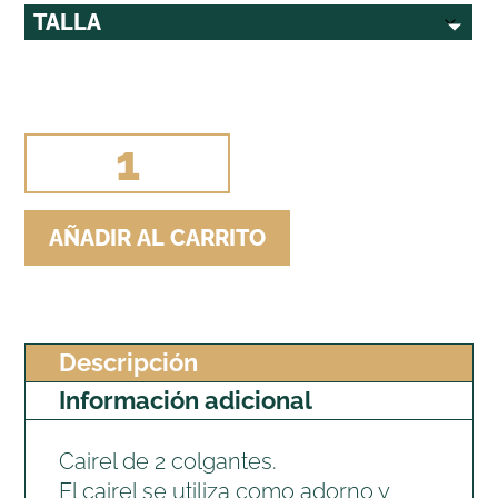
CAIREL
DE
2
AÑADIR AL CARRITO
CLAVOS
DE
HERRADURAS
PLATA
Descripción
VIEJA
Información adicional
cantidad
Cairel de 2 colgantes.
El cairel se utiliza como adorno y