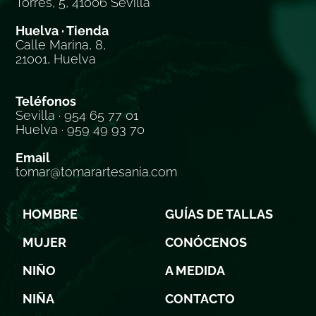
Torres, 5, 41006 Sevilla
Huelva · Tienda
Calle Marina, 8,
21001, Huelva
Teléfonos
Sevilla · 954 65 77 01
Huelva · 959 49 93 70
Email
tomar@tomarartesania.com
HOMBRE
GUÍAS DE TALLAS
MUJER
CONÓCENOS
NIÑO
A MEDIDA
NIÑA
CONTACTO