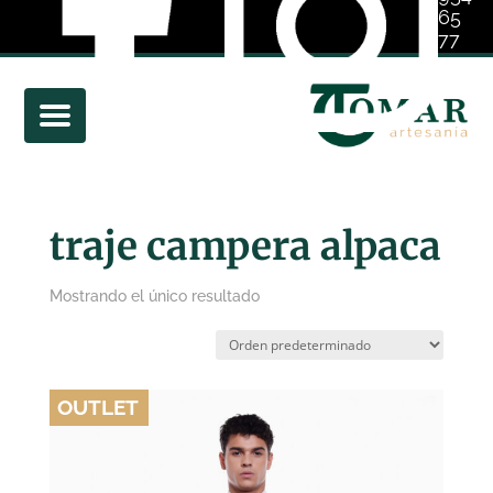
65
77
01
traje campera alpaca
Mostrando el único resultado
OUTLET