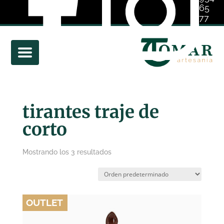
65
77
01
tirantes traje de
corto
Mostrando los 3 resultados
OUTLET