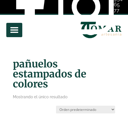
65
77
01
pañuelos
estampados de
colores
Mostrando el único resultado