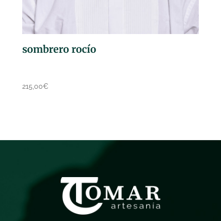
sombrero rocío
215,00
€